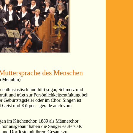
e Muttersprache des Menschen
i Menuhin)
r enthusiastisch und hilft sogar, Schmerz und
aft und trägt zur Persönlichkeitsentfaltung bei.
er Geburtstagsfeier oder im Chor: Singen ist
eit Geist und Körper – gerade auch vom
gen im Kirchenchor. 1889 als Männerchor
or ausgebaut haben die Sänger es stets als
e und Dorffeste mit ihrem Gesang zu