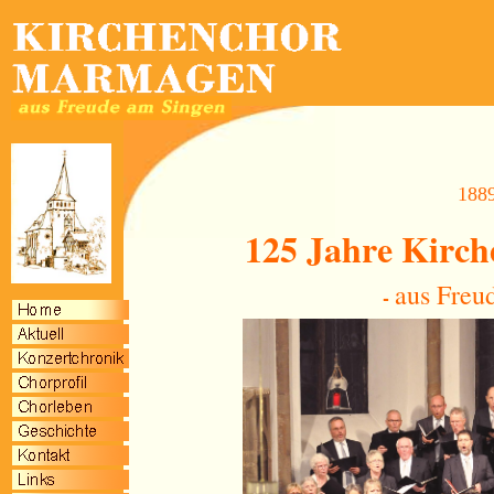
1889
125 Jahre
Kirch
aus Freu
-