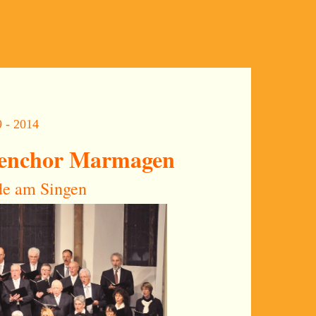
 - 2014
enchor Marmagen
de am Singen